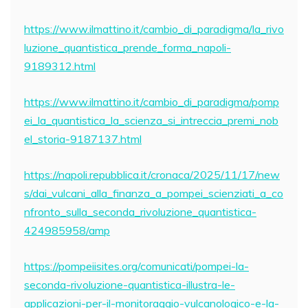
https://www.ilmattino.it/cambio_di_paradigma/la_rivo
luzione_quantistica_prende_forma_napoli-
9189312.html
https://www.ilmattino.it/cambio_di_paradigma/pomp
ei_la_quantistica_la_scienza_si_intreccia_premi_nob
el_storia-9187137.html
https://napoli.repubblica.it/cronaca/2025/11/17/new
s/dai_vulcani_alla_finanza_a_pompei_scienziati_a_co
nfronto_sulla_seconda_rivoluzione_quantistica-
424985958/amp
https://pompeiisites.org/comunicati/pompei-la-
seconda-rivoluzione-quantistica-illustra-le-
applicazioni-per-il-monitoraggio-vulcanologico-e-la-