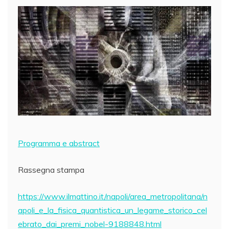
Programma e abstract
Rassegna stampa
https://www.ilmattino.it/napoli/area_metropolitana/n
apoli_e_la_fisica_quantistica_un_legame_storico_cel
ebrato_dai_premi_nobel-9188848.html