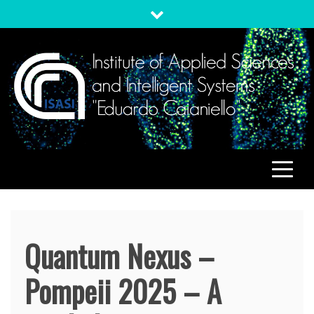
Skip
to
content
ISASI
Institute of Applied Sciences and Intelligent Systems
"Eduardo Caianiello"
Quantum Nexus –
Pompeii 2025 – A