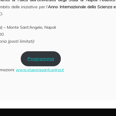
mbito delle iniziative per l’
Anno Internazionale della Scienza e
O.
) – Monte Sant’Angelo, Napoli
:00
ia (posti limitati)
Programma
rmazioni:
www.stuporquanti.unina.it