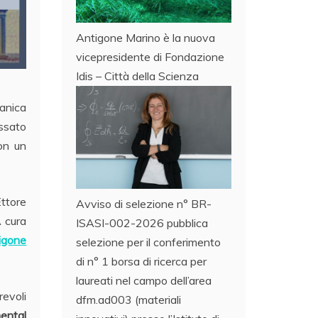
Antigone Marino è la nuova
vicepresidente di Fondazione
Idis – Città della Scienza
canica
issato
on un
Ettore
Avviso di selezione n° BR-
A cura
ISASI-002-2026 pubblica
igone
selezione per il conferimento
di n° 1 borsa di ricerca per
laureati nel campo dell’area
revoli
dfm.ad003 (materiali
ental