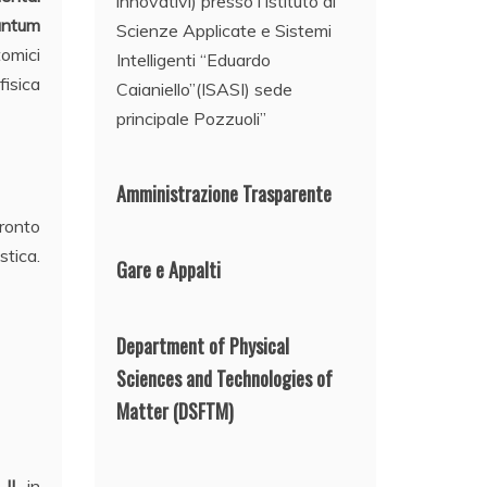
innovativi) presso l’Istituto di
antum
Scienze Applicate e Sistemi
tomici
Intelligenti “Eduardo
fisica
Caianiello”(ISASI) sede
principale Pozzuoli”
Amministrazione Trasparente
fronto
stica.
Gare e Appalti
Department of Physical
Sciences and Technologies of
Matter
(DSFTM)
II
, in