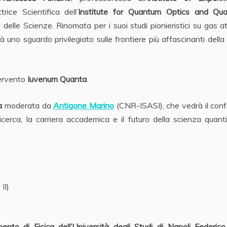
rice Scientifica dell’
Institute for Quantum Optics and Qu
delle Scienze. Rinomata per i suoi studi pionieristici su gas a
irà uno sguardo privilegiato sulle frontiere più affascinanti della 
tervento
Iuvenum Quanta
.
a
moderata da
Antigone Marino
(CNR-ISASI), che vedrà il con
icerca, la carriera accademica e il futuro della scienza quanti
II)
mento di Fisica dell’Università degli Studi di Napoli Federico 