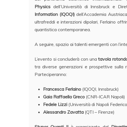
Physics
dell’Università di Innsbruck e Dirett
Information (IQOQI)
dell’Accademia Austriaca 
ultrafreddi e interazioni dipolari, Ferlaino offr
quantistica contemporanea.
A seguire, spazio ai talenti emergenti con l’in
L’evento si concluderà con una
tavola rotond
tra diverse generazioni e prospettive sulla r
Parteciperanno:
Francesca Ferlaino
(IQOQI, Innsbruck)
Gaia Raffaella Greco
(CNR-ICAR Napoli)
Fedele Lizzi
(Università di Napoli Federico 
Alessandro Zavatta
(QTI – Firenze)
Stupor Quanti II
è organizzato dal
Diparti