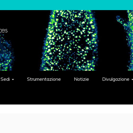
elligent Systems "Eduardo Caianiello"
Sedi
Strumentazione
Notizie
Divulgazione