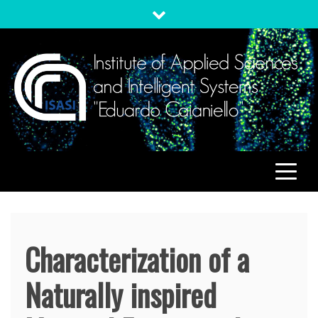
Skip
to
content
ISASI
Institute of Applied Sciences and Intelligent Systems
"Eduardo Caianiello"
Characterization of a
Naturally inspired