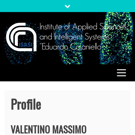
Skip
to
content
ISASI
Institute of Applied Sciences and Intelligent Systems
"Eduardo Caianiello"
Profile
VALENTINO
MASSIMO