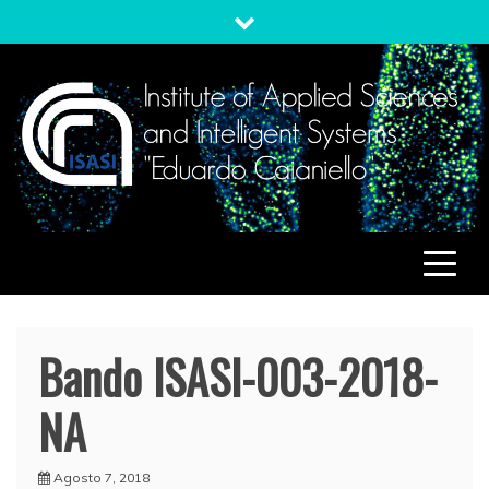
Skip
to
content
ISASI
Institute of Applied Sciences and Intelligent Systems
"Eduardo Caianiello"
Bando ISASI-003-2018-
NA
Agosto 7, 2018