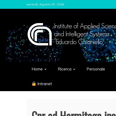
Skip
venerdì, Agosto 07, 2026
to
content
ISASI
Institute of Applied Sciences and Int
Home
Ricerca
Personale
Intranet
Cnr ed Hermitage in