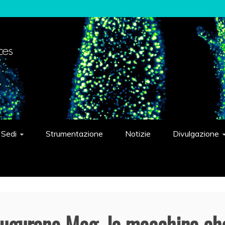
elligent Systems "Eduardo Caianiello"
Sedi
Strumentazione
Notizie
Divulgazione
augurano Meg, la macchina ch