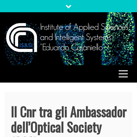
Skip
to
content
ISASI
Institute of Applied Sciences and Intelligent Systems
"Eduardo Caianiello"
Il Cnr tra gli Ambassador
dell’Optical Society