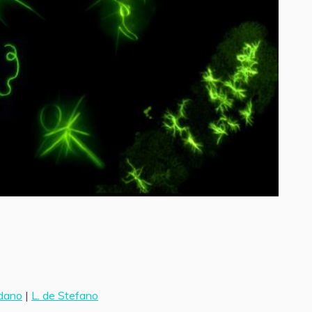
rdano
|
L. de Stefano