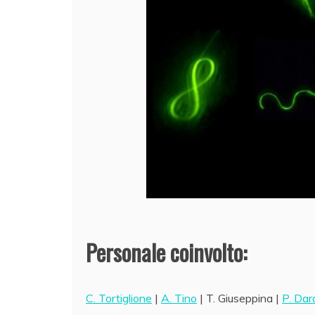
Personale coinvolto:
C. Tortiglione
|
A. Tino
| T. Giuseppina |
P. Da