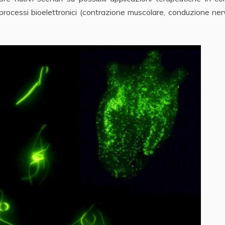
di processi bioelettronici (contrazione muscolare, conduzione ne