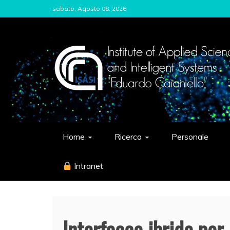
Skip
sabato, Agosto 08, 2026
to
content
ISASI
Institute of Applied Sciences and Int
Home
Ricerca
Personale
Intranet
Interfacce ibride per 