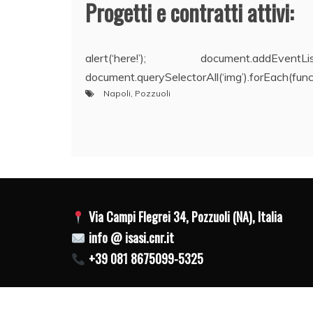
Progetti e contratti attivi:
alert(‘here!’); document.addEve
document.querySelectorAll(‘img’).forEach(functio
Napoli
,
Pozzuoli
Navigazione
articoli
Via Campi Flegrei 34, Pozzuoli (NA), Italia
info @ isasi.cnr.it
+39 081 8675099-5325