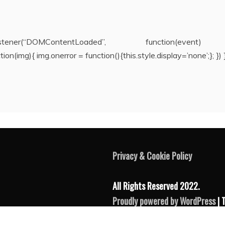
ntListener(“DOMContentLoaded”, function(even
n(img){ img.onerror = function(){this.style.display=’none’;}; }) }
Privacy & Cookie Policy
All Rights Reserved 2022.
Proudly powered by WordPress
| 
by
Candid Themes
.