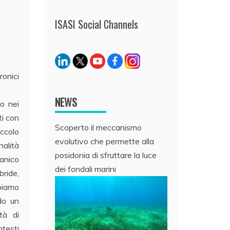
ISASI Social Channels
ronici
NEWS
do nei
ti con
Scoperto il meccanismo
iccolo
evolutivo che permette alla
nalità
posidonia di sfruttare la luce
anico
dei fondali marini
bride,
biamo
ndo un
tà di
ntesti