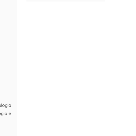
ologia
ogia e