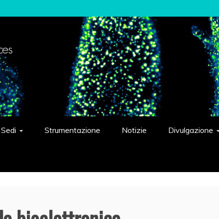
elligent Systems "Eduardo Caianiello"
Sedi
Strumentazione
Notizie
Divulgazione
la bioelettronica