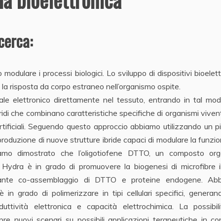
icerca:
modulare i processi biologici. Lo sviluppo di dispositivi bioelett
e la risposta da corpo estraneo nell’organismo ospite.
iale elettronico direttamente nel tessuto, entrando in tal mo
bridi che combinano caratteristiche specifiche di organismi viven
 artificiali. Seguendo questo approccio abbiamo utilizzando un p
roduzione di nuove strutture ibride capaci di modulare la funzio
bbiamo dimostrato che l’oligotiofene DTTO, un composto org
i Hydra è in grado di promuovere la biogenesi di microfibre i
diante co-assemblaggio di DTTO e proteine endogene. Ab
in grado di polimerizzare in tipi cellulari specifici, genera
ttività elettronica e capacità elettrochimica. La possibili
 apre nuovi scenari su possibili applicazioni terapeutiche in co