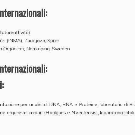
nternazionali:
fotoreattività)
gón (INMA), Zaragoza, Spain
ica Organica), Norrköping, Sweden
nternazionali:
:
ntazione per analisi di DNA, RNA e Proteine, laboratorio di Bi
ne organismi cnidari (H.vulgaris e N.vectensis), laboratorio citol