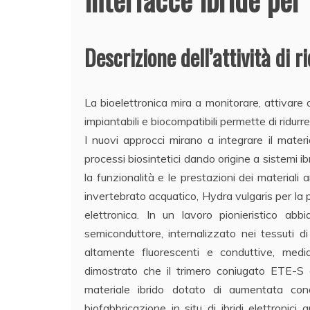
Descrizione dell’attività di r
La bioelettronica mira a monitorare, attivare o 
impiantabili e biocompatibili permette di ridurr
I nuovi approcci mirano a integrare il mater
processi biosintetici dando origine a sistemi i
la funzionalità e le prestazioni dei materiali
invertebrato acquatico, Hydra vulgaris per la p
elettronica. In un lavoro pionieristico a
semiconduttore, internalizzato nei tessuti d
altamente fluorescenti e conduttive, me
dimostrato che il trimero coniugato ETE-S è 
materiale ibrido dotato di aumentata condu
biofabbricazione in situ di ibridi elettronici