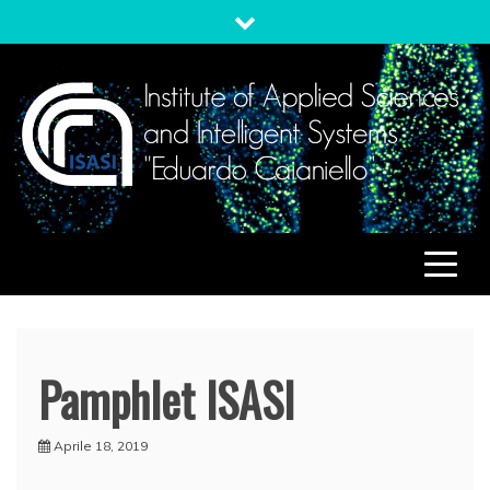
Skip
to
content
ISASI
Institute of Applied Sciences and Intelligent Systems
"Eduardo Caianiello"
Pamphlet ISASI
Aprile 18, 2019