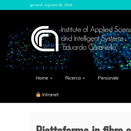
Skip
giovedì, Agosto 06, 2026
to
content
ISASI
Institute of Applied Sciences and Int
Home
Ricerca
Personale
Intranet
Piattaforme in fibra o