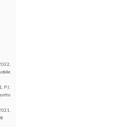
2022,
abile
P.I.:
 sotto
2021,
li