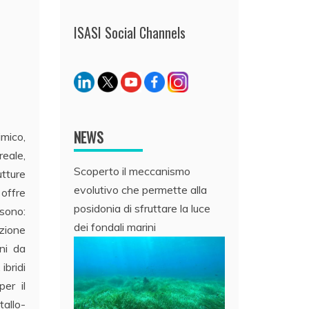
ISASI Social Channels
NEWS
imico,
eale,
Scoperto il meccanismo
utture
evolutivo che permette alla
 offre
posidonia di sfruttare la luce
 sono:
dei fondali marini
zione
oni da
ibridi
per il
tallo-