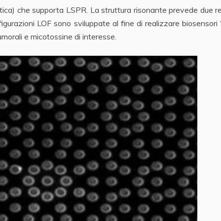
 ottica) che supporta LSPR. La struttura risonante prevede due ret
nfigurazioni LOF sono sviluppate al fine di realizzare biosensori 
umorali e micotossine di interesse.