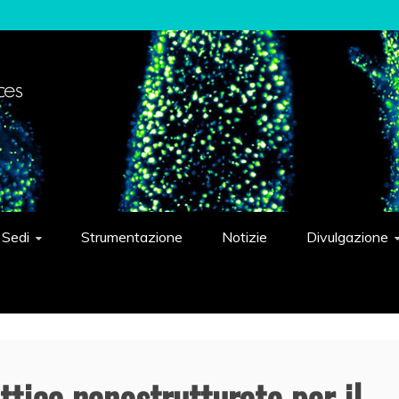
elligent Systems "Eduardo Caianiello"
Sedi
Strumentazione
Notizie
Divulgazione
ttica nanostrutturate per il