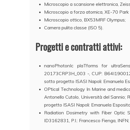
Microscopio a scansione elettronica, Zeiss
Microscopio a forza atomica, XE-70 Park
Microscopio ottico, BX53MRF Olympus;
Camera pulita classe (ISO 5).
Progetti e contratti attivi:
nanoPhotonIc plaTforms for ultraSe
20173CRP3H_003 -, CUP: B64I1900129000
sotto progetto ISASI Napoli: Emanuela Es
OPtical Technology In Marine and medic
Antonello Cutolo, Università del Sannio
progetto ISASI Napoli: Emanuela Esposit
Radiation Dosimetry with Fiber Opti
ID3162831, P.I.: Francesco Fienga, INFN; 