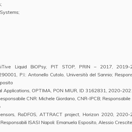
;
 Systems;
nsiTive Liquid BiOPsy, PIT STOP, PRIN – 2017, 2019-
1, P.I.: Antonello Cutolo, Università del Sannio; Respons
posito
al Applications, OPTIMA, PON MIUR, ID 3162831, 2020-2021, 
; Responsabile CNR: Michele Giordano, CNR-IPCB; Responsabile
o
c Sensors, RaDFOS, ATTRACT project, Horizon 2020, 2020-
Responsabili ISASI Napoli: Emanuela Esposito, Alessio Crescitel