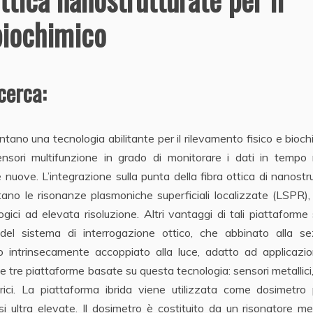
biochimico
icerca:
ano una tecnologia abilitante per il rilevamento fisico e bioch
nsori multifunzione in grado di monitorare i dati in tempo r
nuove. L’integrazione sulla punta della fibra ottica di nanostr
tano le risonanze plasmoniche superficiali localizzate (LSPR),
ologici ad elevata risoluzione. Altri vantaggi di tali piattaforme
e del sistema di interrogazione ottico, che abbinato alla se
to intrinsecamente accoppiato alla luce, adatto ad applicazi
e tre piattaforme basate su questa tecnologia: sensori metallici, 
trici. La piattaforma ibrida viene utilizzata come dosimetro 
si ultra elevate. Il dosimetro è costituito da un risonatore me