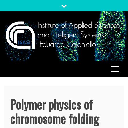
Skip
to
content
ISASI
Institute of Applied Sciences and Intelligent Systems
"Eduardo Caianiello"
Polymer physics of
chromosome folding