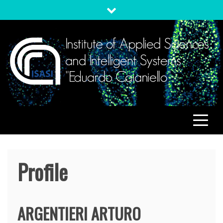
Skip
to
content
ISASI
Institute of Applied Sciences and Intelligent Systems
"Eduardo Caianiello"
Profile
ARGENTIERI
ARTURO