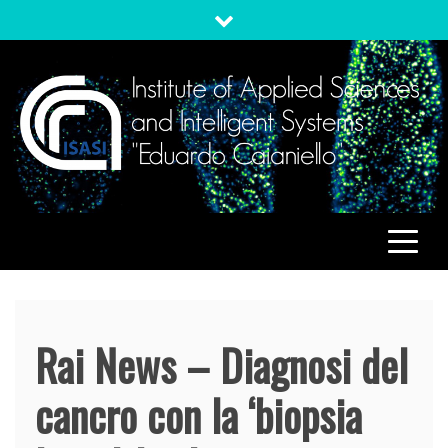
Skip
to
content
ISASI
Institute of Applied Sciences and Intelligent Systems
"Eduardo Caianiello"
Rai News – Diagnosi del
cancro con la ‘biopsia