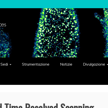
elligent Systems "Eduardo Caianiello"
Sedi
Strumentazione
Notizie
Divulgazione
d Time Resolved Scanning