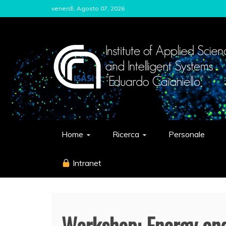
Skip
venerdì, Agosto 07, 2026
to
content
ISASI
Institute of Applied Sciences and Int
Home
Ricerca
Personale
Intranet
Workshop: Energy an