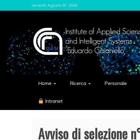
Skip
venerdì, Agosto 07, 2026
to
content
ISASI
Institute of Applied Sciences and Int
Home
Ricerca
Personale
Intranet
Avviso di selezione 