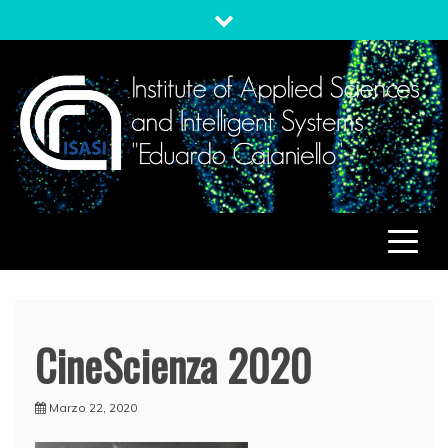
Skip
to
content
ISASI
Institute of Applied Sciences and Intelligent Systems
"Eduardo Caianiello"
CineScienza 2020
Marzo 22, 2020