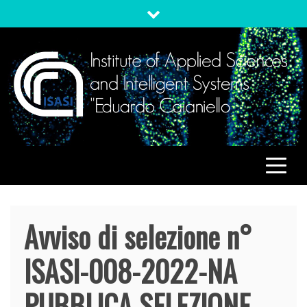
Skip
to
content
ISASI
Institute of Applied Sciences and Intelligent Systems
"Eduardo Caianiello"
Avviso di selezione n°
ISASI-008-2022-NA
PUBBLICA SELEZIONE