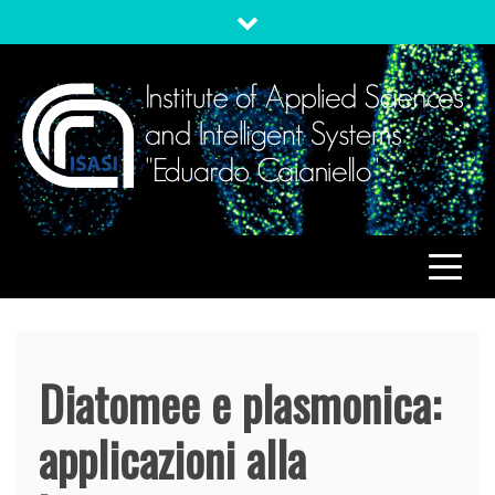
Skip
to
content
ISASI
Institute of Applied Sciences and Intelligent Systems
"Eduardo Caianiello"
Diatomee e plasmonica:
applicazioni alla