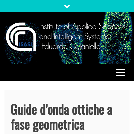
Skip
to
content
ISASI
Institute of Applied Sciences and Intelligent Systems
"Eduardo Caianiello"
Guide d’onda ottiche a
fase geometrica