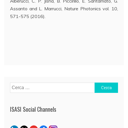
Alberucci, C. P. Jisha, B. Piccirillo, E. Santamato, G.
Assanto and L. Marrucci, Nature Photonics vol. 10,
571-575 (2016).
Navigazione
articoli
Ricerca
per:
ISASI Social Channels