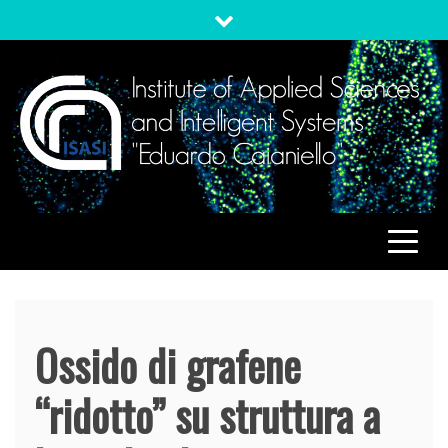
Skip
to
content
ISASI
Institute of Applied Sciences and Intelligent Systems
"Eduardo Caianiello"
Ossido di grafene
“ridotto” su struttura a