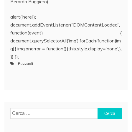
Berardo Ruggiero)
alert(‘here!’);
document.addEventListener(“DOMContentLoaded”,
function(event) {
document.querySelectorAll(‘img’).forEach(function(im
g){ img.onerror = function(){this.style.display=’none’;};
}) });
Pozzuoli
Navigazione
articoli
Ricerca
per: