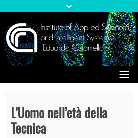
Skip
to
content
ISASI
Institute of Applied Sciences and Intelligent Systems
"Eduardo Caianiello"
L’Uomo nell’età della
Tecnica