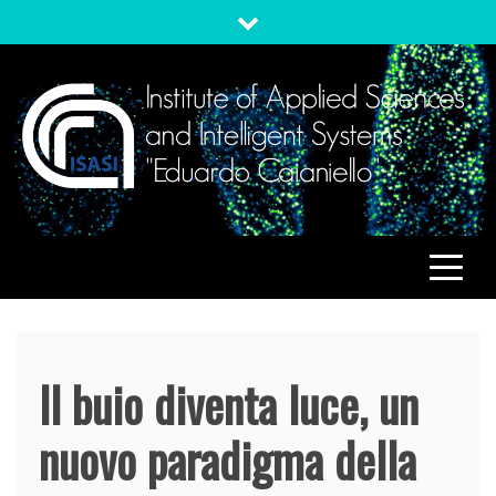
Skip
to
content
ISASI
Institute of Applied Sciences and Intelligent Systems
"Eduardo Caianiello"
Il buio diventa luce, un
nuovo paradigma della