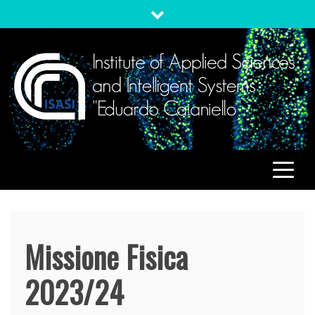
Skip
to
content
ISASI
Institute of Applied Sciences and Intelligent Systems
"Eduardo Caianiello"
Missione Fisica
2023/24