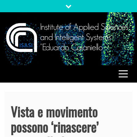
Skip
to
content
ISASI
Institute of Applied Sciences and Intelligent Systems
"Eduardo Caianiello"
Vista e movimento
possono ‘rinascere’