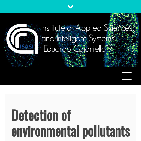
Skip
to
content
ISASI
Institute of Applied Sciences and Intelligent Systems
"Eduardo Caianiello"
Detection of
environmental pollutants