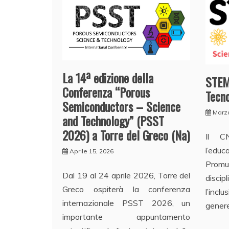
La 14ª edizione della
STEM
Conferenza “Porous
Tecno
Semiconductors – Science
Marzo
and Technology” (PSST
2026) a Torre del Greco (Na)
Il C
l’educ
Aprile 15, 2026
Promu
Dal 19 al 24 aprile 2026, Torre del
discip
Greco ospiterà la conferenza
l’incl
internazionale PSST 2026, un
gener
importante appuntamento