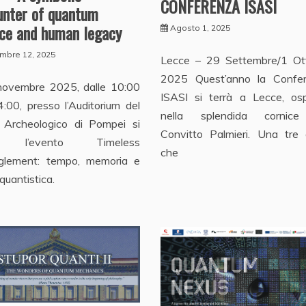
CONFERENZA ISASI
unter of quantum
nce and human legacy
Agosto 1, 2025
mbre 12, 2025
Lecce – 29 Settembre/1 Ot
2025 Quest’anno la Confe
 novembre 2025, dalle 10:00
ISASI si terrà a Lecce, osp
4:00, presso l’Auditorium del
nella splendida cornic
 Archeologico di Pompei si
Convitto Palmieri. Una tre g
à l’evento Timeless
che
glement: tempo, memoria e
 quantistica.