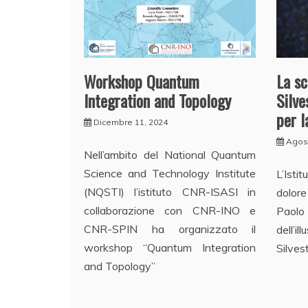
Workshop Quantum
La sc
Integration and Topology
Silve
per l
Dicembre 11, 2024
Agos
Nell’ambito del National Quantum
Science and Technology Institute
L’Isti
(NQSTI) l’istituto CNR-ISASI in
dolore
collaborazione con CNR-INO e
Paol
CNR-SPIN ha organizzato il
dell’i
workshop “Quantum Integration
Silvest
and Topology”