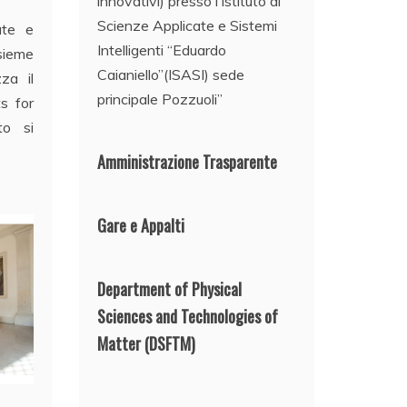
innovativi) presso l’Istituto di
Scienze Applicate e Sistemi
ate e
Intelligenti “Eduardo
sieme
Caianiello”(ISASI) sede
zza il
principale Pozzuoli”
s for
to si
Amministrazione Trasparente
Gare e Appalti
Department of Physical
Sciences and Technologies of
Matter
(DSFTM)