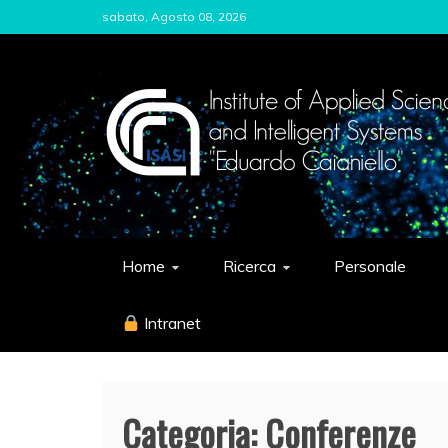
Skip
sabato, Agosto 08, 2026
to
content
ISASI
Institute of Applied Sciences and Int
Home
Ricerca
Personale
Intranet
Categoria:
Conferenze