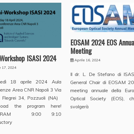
EOSAM 2024 EOS Annua
Meeting
-Workshop ISASI 2024
Aprile 16, 2024
e 17, 2024
Il dr. L. De Stefano di ISAS
edì 18 aprile 2024 Aula
General Chair di EOSAM 202
renze Area CNR Napoli 3 Via
meeting annuale della Eur
 Flegrei 34, Pozzuoli (NA)
Optical Society (EOS), c
load the program here!
svolgerà
GRAM 9:00 9:10
uctory