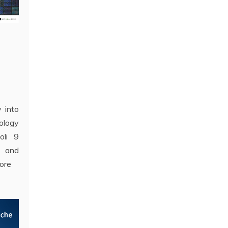
 into
ology
oli 9
e and
lore