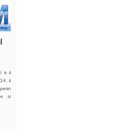
l
I è il
4, il
opean
he si