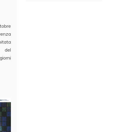
tobre
renza
itata
e del
iorni