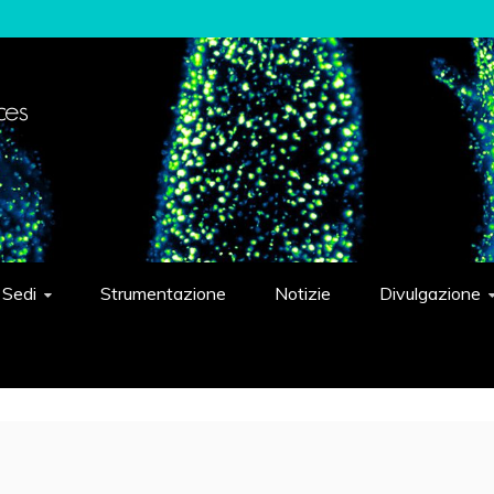
elligent Systems "Eduardo Caianiello"
Sedi
Strumentazione
Notizie
Divulgazione