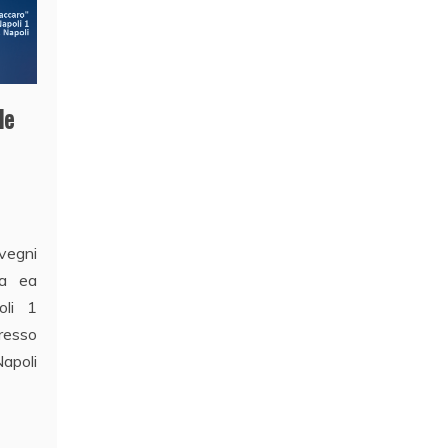
le
vegni
ea ea
oli 1
resso
Napoli