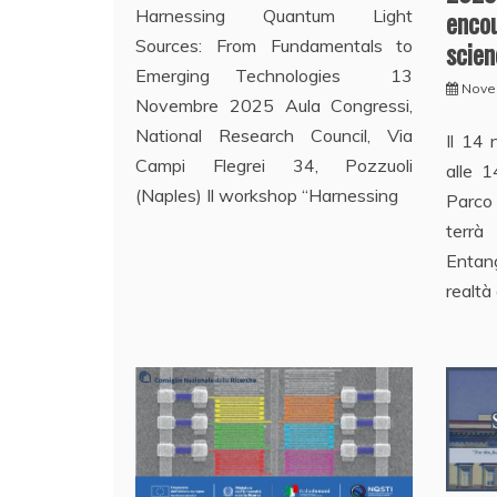
enco
Harnessing Quantum Light
scie
Sources: From Fundamentals to
Emerging Technologies 13
Nove
Novembre 2025 Aula Congressi,
National Research Council, Via
Il 14
Campi Flegrei 34, Pozzuoli
alle 1
(Naples) Il workshop “Harnessing
Parco
terr
Entan
realtà