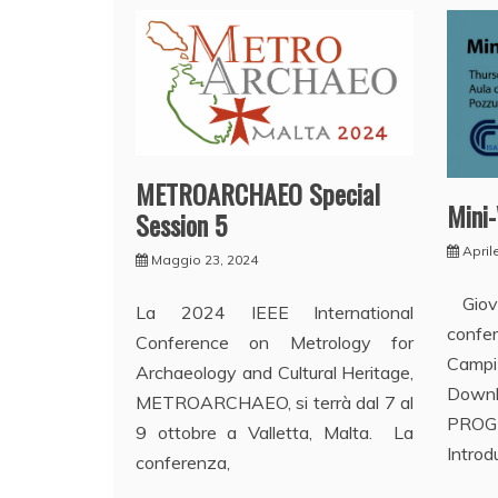
METROARCHAEO Special
Mini
Session 5
April
Maggio 23, 2024
Giov
La 2024 IEEE International
confe
Conference on Metrology for
Campi
Archaeology and Cultural Heritage,
Down
METROARCHAEO, si terrà dal 7 al
PRO
9 ottobre a Valletta, Malta. La
Introd
conferenza,