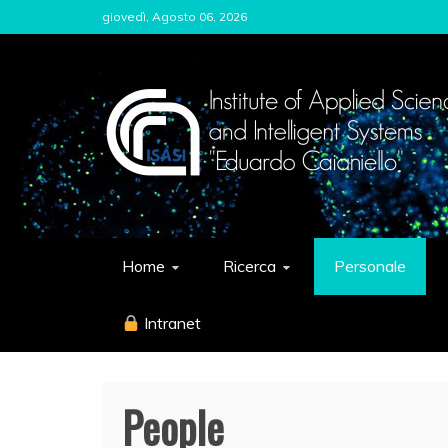
Skip
giovedì, Agosto 06, 2026
to
content
ISASI
Institute of Applied Sciences and Int
Home
Ricerca
Personale
Intranet
People