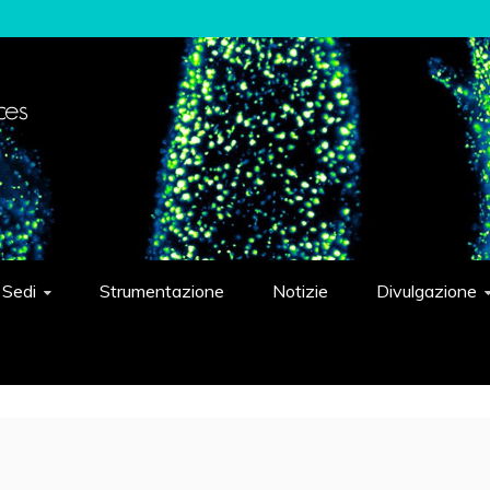
elligent Systems "Eduardo Caianiello"
Sedi
Strumentazione
Notizie
Divulgazione