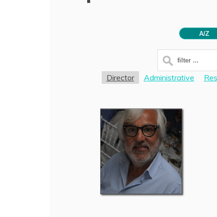
A/Z
Director
Administrative
Res